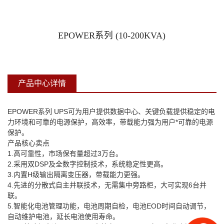
机房精密空调
EPOWER系列 (10-200KVA)
铅酸免维护蓄电池
产品中心详情
EPOWER
系列
UPS
可为用户提供数据中心、关键负载提供稳定的电
力环境和可靠的电源保护，高效率，带载能力强为用户*可靠的电源
保护。
产品核心卖点
1.
高可靠性，市场保有量超过
3
万台。
2.
采用双
DSP
及全数字控制技术，系统稳定性更高。
3.
内置
H
级输出隔离变压器，带载能力更强。
4.
先进的分散式自主并联技术，无需集中旁路柜，大可实现
6
台并
联。
5.
智能化电池管理功能，电池周期自检，电池
EOD
时间自动调节，
自动维护电池，延长电池使用寿命。