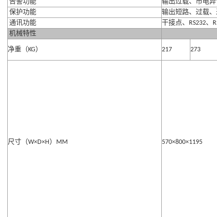
告警功能
输出过载、市电异
保护功能
输出短路、过载、
通讯功能
干接点、
RS232
、
R
机械特性
净重（
KG
）
217
273
尺寸（
W×D×H
）
MM
570×800×1195