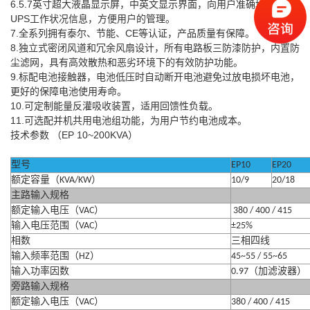
6.5.7
英寸超大液晶显示屏，中英文显示界面，向用户准确地显示
UPS
工作状况信息，方便用户的管理。
7.
全系列拥有泰尔、节能、
CE
等认证，产品质量有保障。
8.
独立式密闭风道和冗余风扇设计，所有电路板三防漆防护，内置防
尘滤网，具有高效散热和恶劣环境下的有效防护功能。
9.
标配电池接触器，电池低压时自动断开电池避免过放电损坏电池，
更好的保障电池使用寿命。
10.
可定制能量反灌吸收装置，适用回馈性负载。
11.
可选配并机共用电池组功能，为用户节约电池成本。
技术参数
（
EP 10~200KVA
）
型号
EP10
EP20
额定容量（
KVA/KW
）
10/9
20/18
主路输入规格
额定输入电压（
VAC
）
380 / 400 / 415
输入电压范围（
VAC
）
±25%
相数
三相四线
输入频率范围（
HZ
）
45~55 / 55~65
输入功率因数
0.97
（加滤波器）
旁路输入规格
额定输入电压（
VAC
）
380 / 400 / 415