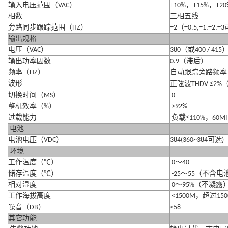
输入电压范围（
VAC
）
+10%
，
+15%
，
+20
相数
三相五线
旁路同步跟踪范围（
HZ
）
±2
（
±0.5,±1,±2,±3
输出规格
电压（
VAC
）
380
（或
400 / 415
输出功率因数
0.9
（滞后）
频率（
HZ
）
自动跟踪旁路频率
波形
正弦波
THDV ≤2%
切换时间（
MS
）
0
整机效率（
%
）
>92%
过载能力
负载
≤110%
，
60M
电池
电池电压（
VDC
）
384(360~384
可选
)
环境
工作温度（
℃
）
0
～
40
储存温度（
℃
）
-25
～
55
（不含电
相对湿度
0
～
95%
（不凝露
工作海拔高度
<1500M
，超过
15
噪音（
DB
）
<58
其它功能