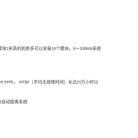
模块
米高的机柜多可以安装
个模块。
～
系统
2
10
6
100kVA
，
（平均无故障时间）长达
万小时以
99.999%
MTBF
25
块自动脱离系统