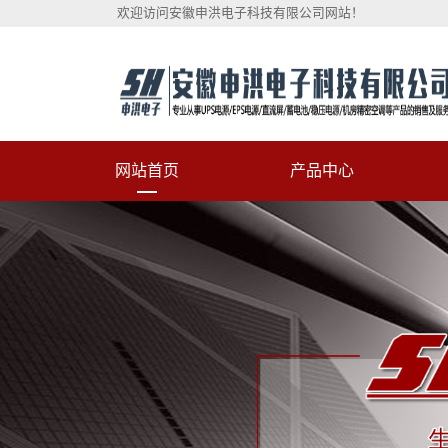
欢迎访问安徽申洪电子科技有限公司网站！
网站首页
产品中心
科士达UPS不间断电源
维谛（原艾默生）UPS电源