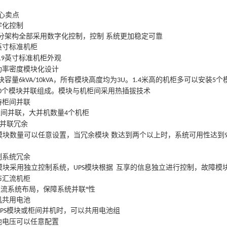
心卖点
字化控制
部分架构全部采用数字化控制，控制 系统更加稳定可靠
英寸标准机柜
英寸标准机柜外观
19
功率密度模块化设计
模块容量
，所有模块高度均为
。
米高的机柜多可以安装
个
6kVA/10kVA
3U
1.4
5
个模块并联组成。模块与机柜间采用热插拔技术
0
持柜间并联
柜间并联，大并机数量
个机柜
4
并联冗余
模块数量可以任意设置，当冗余模块 数达到两个以上时，系统可用性达到
制系统冗余
模块采用独立控制系统，
模块根据
互享的信息独立进行控制，故障模
UPS
布汇流机柜
汇流系统布局，保障系统并联*性
机共用电池
模块或柜间并机时，可以共用电池组
PS
池电压可以任意配置