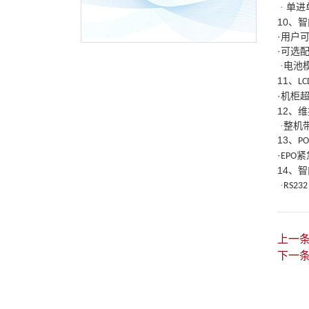
· 单
10
、智
·用户
·可选
·电池
11
、
LC
·机柜
12
、维
·整机
13
、
PO
·
紧
EPO
14
、智
·
RS232
上一
下一