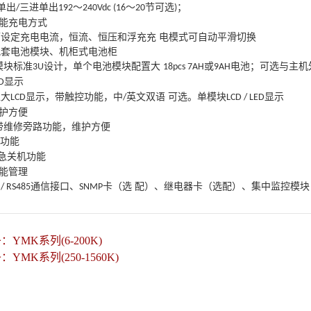
进单出
三进单出
～
～
节可选
；
/
192
240Vdc (16
20
)
能充电方式
可设定充电电流，恒流、恒压和浮充充 电模式可自动平滑切换
配套电池模块、机柜式电池柜
模块标准
设计，单个电池模块配置大
或
电池；可选与主机
3U
18pcs 7AH
9AH
显示
D
超大
显示，带触控功能，中
英文双语 可选。单模块
显示
LCD
/
LCD / LED
护方便
带维修旁路功能，维护方便
功能
急关机功能
能管理
通信接口、
卡（选 配）、继电器卡（选配）、集中监控模块
 / RS485
SNMP
条：
YMK系列(6-200K)
条：
YMK系列(250-1560K)