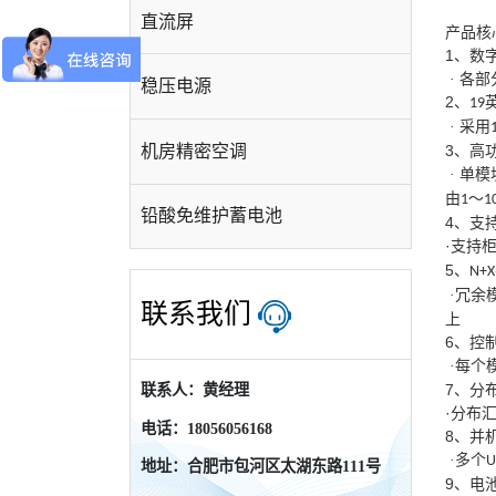
直流屏
产品核
1
、数
· 各
稳压电源
2
、
19
· 采用
机房精密空调
3
、高
· 单
由
～
1
1
铅酸免维护蓄电池
4
、支
·支持
5
、
N+X
·冗余
联系我们
上
6
、控
·每个
7
联系人：黄经理
、分
·分布
电话：18056056168
8
、并
·多个
U
地址：合肥市包河区太湖东路111号
9
、电