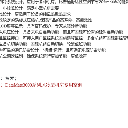
20%
制冷系统设计，应用于各种机房，比普通舒适性空调节省
～
的能
30%
量、小焓差设计，满足小型机房需要
热比设计，更适用于设备的纯显热散热需求
,
效稳定的涡旋式压缩机
保障产品的高寿命、高能效比
LCD
屏幕显示，具有密码保护、专家故障诊断功能
入电压设计，具备来电自启动功能，而且可实现可设置的延时启动功能
准监控接口，可接入用户监控系统实施远程监控；多台机组可实现群控管
的主备机切换功能，实现机组自动切换、轮流值班功能
为可靠的通讯防雷设计，*机组*运行；且可选配电源防雷功能
机全调速控制，确保系统运行更加节能，更低噪声
条：
暂无；
条：
DataMate3000系列风冷型机房专用空调