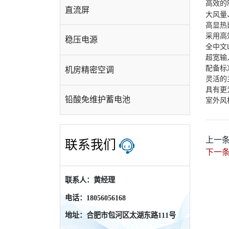
高效的
直流屏
大风
高显
采用高
稳压电源
全中文
超宽输
配备标
机房精密空调
灵活
具有更
铅酸免维护蓄电池
室外风
上一
联系我们
下一
联系人：黄经理
电话：18056056168
地址：合肥市包河区太湖东路111号