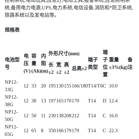
控制系统,电动玩具,应急灯,电动工具,报警系统,应急照明系
统,备用电力电源,UPS,电力系统,电信设备,消防和*防卫系统,
铁路系统以及发电站等。
规格表
端
外形尺寸(mm)
电
容
内
电池型
端子
子
重量
备
压
量
阻
长
宽
高
号
类型
位
±3%(kg)
注
总高±2
(V)
(Ah)
(m)
±2
±2
±2
置
NP12-
12
33
20
195
130
155
166/180
T14/T6
C
10.0
33G
NP12-
12
38
13
197
165
170
170
T14
D
12.4
38G
NP12-
12
50
11
230
138
208
212
T14
C
16.0
50G
NP12-
12
65
8
350
166
179
179
T14
C
22.3
65G