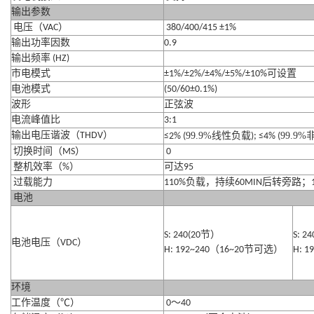
输出参数
电压（
VAC
）
380/400/415 ±1%
输出功率因数
0.9
输出频率
(HZ)
市电模式
±1%/±2%/±4%/±5%/±10%
可设置
电池模式
(50/60±0.1%)
波形
正弦波
电流峰值比
3:1
输出电压谐波（
THDV
）
99.9%
99.9%
≤2% (
线性负载
); ≤4% (
切换时间（
MS
）
0
整机效率（
%
）
可达
95
过载能力
110%
负载，持续
60MIN
后转旁路；
电池
S: 240(20
节）
S: 24
电池电压（
VDC
）
H: 192~240
（
16~20
节可选）
H: 1
环境
工作温度（
℃
）
0
～
40