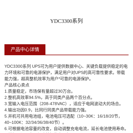
机房精密空调
YDC3300系列
铅酸免维护蓄电池
产品中心详情
YDC3300
系列
UPS
可为用户提供数据中心、关键负载提供稳定的电
力环境和可靠的电源保护，满足用户对
UPS
的高可靠性要求。带载
能力强，超高整机效率为用户*可靠的电源保护。
产品核心卖点
1.
质量稳定，市场保有量超过
30
万台。
2.
整机高效率
94.5%
，高于同类产品两个百分点。
3.
宽输入电压范围（
208-478VAC
），适应于电网波动大的场合。
4.
输出功因
0.9
，比同行同类产品带载能力强。
5.
并机可共用电池组，电池电压可选配（
10~30K
：
16/18/20
节，
40~100K
：
32/34/36/38/40
节）。
6.
可根据电池容量的改变，自动调整充电电流，延长电池使用寿命。