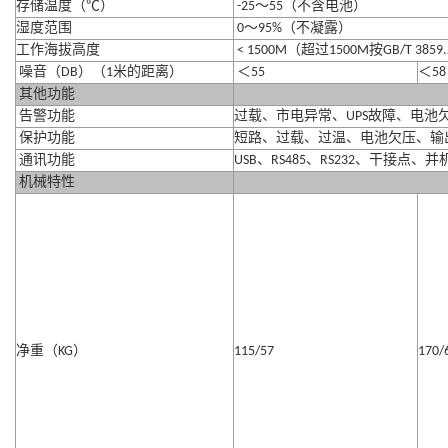
存储温度（
℃
）
-25
～
55
（不含电池）
湿度范围
0
～
95%
（不凝露）
工作海拔高度
< 1500M
（超过
1500M
按
GB/T 3859.
噪音（
DB
）（
1
米的距离）
＜
55
＜
5
其他功能
告警功能
过载、市电异常、
UPS
故障、电池
保护功能
短路、过载、过温、电池欠压、输
通讯功能
USB
、
RS485
、
RS232
、干接点、并
机械特性
净重（
KG
）
115/57
170/