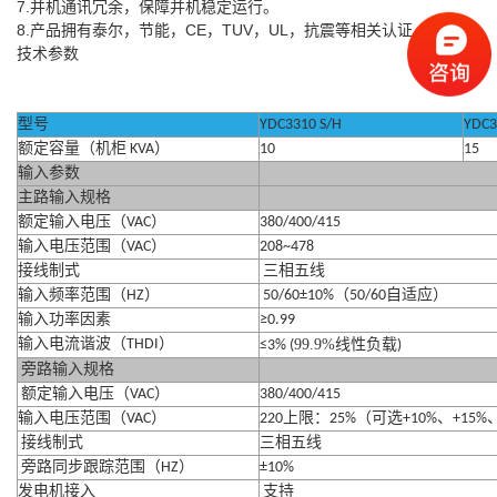
7.
并机通讯冗余，保障并机稳定运行。
8.
产品拥有泰尔，节能，
CE
，
TUV
，
UL
，抗震等相关认证。
技术参数
型号
YDC3310 S/H
YDC3
额定容量（机柜
KVA
）
10
15
输入参数
主路输入规格
额定输入电压（
VAC
）
380/400/415
输入电压范围（
VAC
）
208~478
接线制式
三相五线
输入频率范围（
HZ
）
50/60±10%
（
50/60
自适应）
输入功率因素
≥0.99
输入电流谐波（
THDI
）
99.9%
≤3% (
线性负载
)
旁路输入规格
额定输入电压（
VAC
）
380/400/415
输入电压范围（
VAC
）
220
上限：
25%
（可选
+10%
、
+15%
接线制式
三相五线
旁路同步跟踪范围（
HZ
）
±10%
发电机接入
支持